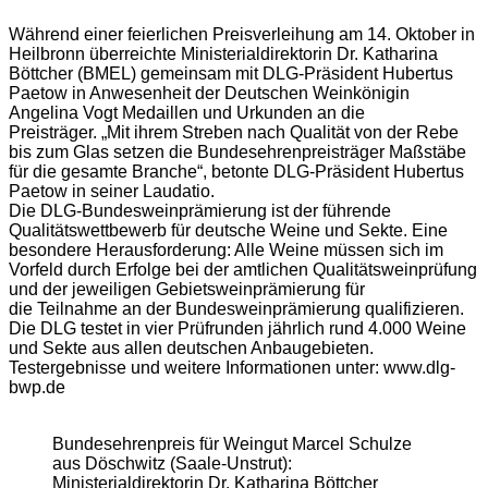
Während einer feierlichen Preisverleihung am 14. Oktober in
Heilbronn überreichte Ministerialdirektorin Dr. Katharina
Böttcher (BMEL) gemeinsam mit DLG-Präsident Hubertus
Paetow in Anwesenheit der Deutschen Weinkönigin
Angelina Vogt Medaillen und Urkunden an die
Preisträger. „Mit ihrem Streben nach Qualität von der Rebe
bis zum Glas setzen die Bundesehrenpreisträger Maßstäbe
für die gesamte Branche“, betonte DLG-Präsident Hubertus
Paetow in seiner Laudatio.
Die DLG-Bundesweinprämierung ist der führende
Qualitätswettbewerb für deutsche Weine und Sekte. Eine
besondere Herausforderung: Alle Weine müssen sich im
Vorfeld durch Erfolge bei der amtlichen Qualitätsweinprüfung
und der jeweiligen Gebietsweinprämierung für
die Teilnahme an der Bundesweinprämierung qualifizieren.
Die DLG testet in vier Prüfrunden jährlich rund 4.000 Weine
und Sekte aus allen deutschen Anbaugebieten.
Testergebnisse und weitere Informationen unter: www.dlg-
bwp.de
Bundesehrenpreis für Weingut Marcel Schulze
aus Döschwitz (Saale-Unstrut):
Ministerialdirektorin Dr. Katharina Böttcher