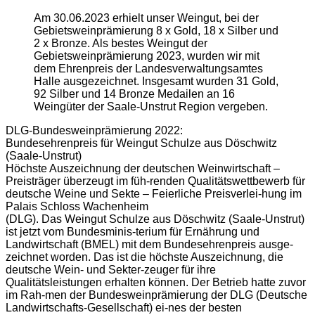
Am 30.06.2023 erhielt unser Weingut, bei der
Gebietsweinprämierung 8 x Gold, 18 x Silber und
2 x Bronze. Als bestes Weingut der
Gebietsweinprämierung 2023, wurden wir mit
dem Ehrenpreis der Landesverwaltungsamtes
Halle ausgezeichnet. Insgesamt wurden 31 Gold,
92 Silber und 14 Bronze Medailen an 16
Weingüter der Saale-Unstrut Region vergeben.
DLG-Bundesweinprämierung 2022:
Bundesehrenpreis für Weingut Schulze aus Döschwitz
(Saale-Unstrut)
Höchste Auszeichnung der deutschen Weinwirtschaft –
Preisträger überzeugt im füh-renden Qualitätswettbewerb für
deutsche Weine und Sekte – Feierliche Preisverlei-hung im
Palais Schloss Wachenheim
(DLG). Das Weingut Schulze aus Döschwitz (Saale-Unstrut)
ist jetzt vom Bundesminis-terium für Ernährung und
Landwirtschaft (BMEL) mit dem Bundesehrenpreis ausge-
zeichnet worden. Das ist die höchste Auszeichnung, die
deutsche Wein- und Sekter-zeuger für ihre
Qualitätsleistungen erhalten können. Der Betrieb hatte zuvor
im Rah-men der Bundesweinprämierung der DLG (Deutsche
Landwirtschafts-Gesellschaft) ei-nes der besten