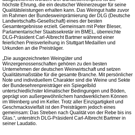
höchste Ehrung, die ein deutscher Weinerzeuger für seine
Qualitätsleistungen erhalten kann. Das Weingut hatte zuvor
im Rahmen der Bundesweinprämierung der DLG (Deutsche
Landwirtschafts-Gesellschaft) eines der besten
Gesamtergebnisse erzielt. Gemeinsam mit Peter Bleser,
Parlamentarischer Staatssekretär im BMEL, überreichte
DLG-Präsident Carl-Albrecht Bartmer während einer
feierlichen Preisverleihung in Stuttgart Medaillen und
Urkunden an die Preisträger.
„Die ausgezeichneten Weingüter und
Winzergenossenschaften gehören zu den besten
Unternehmen der deutschen Weinwirtschaft und setzen
Qualitätsmaßstäbe für die gesamte Branche. Mit persönlicher
Note und individuellem Charakter sind die Weine und Sekte
der Bundesehrenpreisträger ein Spiegelbild
unterschiedlichster klimatischer Bedingungen und Böden,
geprägt von außergewöhnlichem handwerklichem Können
im Weinberg und im Keller. Trotz aller Einzigartigkeit und
Geschmacksvielfalt ist den Preisträgern jedoch eines
gemeinsam: Das Streben nach Qualität von der Rebe bis ins
Glas.“, unterstrich DLG-Präsident Carl-Albrecht Bartmer in
seiner Laudatio.