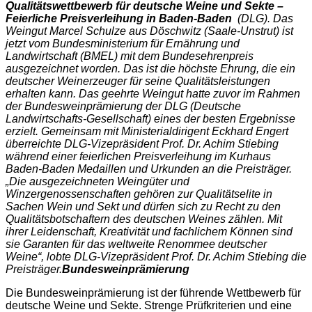
Qualitätswettbewerb für deutsche Weine und Sekte –
Feierliche Preisverleihung in Baden-Baden
(DLG). Das
Weingut Marcel Schulze aus Döschwitz (Saale-Unstrut) ist
jetzt vom Bundesministerium für Ernährung und
Landwirtschaft (BMEL) mit dem Bundesehrenpreis
ausgezeichnet worden. Das ist die höchste Ehrung, die ein
deutscher Weinerzeuger für seine Qualitätsleistungen
erhalten kann. Das geehrte Weingut hatte zuvor im Rahmen
der Bundesweinprämierung der DLG (Deutsche
Landwirtschafts-Gesellschaft) eines der besten Ergebnisse
erzielt. Gemeinsam mit Ministerialdirigent Eckhard Engert
überreichte DLG-Vizepräsident Prof. Dr. Achim Stiebing
während einer feierlichen Preisverleihung im Kurhaus
Baden-Baden Medaillen und Urkunden an die Preisträger.
„Die ausgezeichneten Weingüter und
Winzergenossenschaften gehören zur Qualitätselite in
Sachen Wein und Sekt und dürfen sich zu Recht zu den
Qualitätsbotschaftern des deutschen Weines zählen. Mit
ihrer Leidenschaft, Kreativität und fachlichem Können sind
sie Garanten für das weltweite Renommee deutscher
Weine“, lobte DLG-Vizepräsident Prof. Dr. Achim Stiebing die
Preisträger.
Bundesweinprämierung
Die Bundesweinprämierung ist der führende Wettbewerb für
deutsche Weine und Sekte. Strenge Prüfkriterien und eine