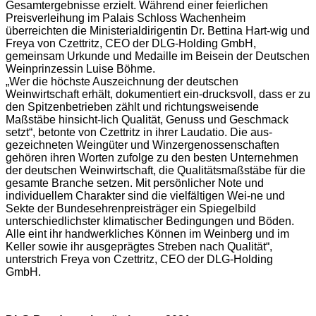
Gesamtergebnisse erzielt. Während einer feierlichen
Preisverleihung im Palais Schloss Wachenheim
überreichten die Ministerialdirigentin Dr. Bettina Hart-wig und
Freya von Czettritz, CEO der DLG-Holding GmbH,
gemeinsam Urkunde und Medaille im Beisein der Deutschen
Weinprinzessin Luise Böhme.
„Wer die höchste Auszeichnung der deutschen
Weinwirtschaft erhält, dokumentiert ein-drucksvoll, dass er zu
den Spitzenbetrieben zählt und richtungsweisende
Maßstäbe hinsicht-lich Qualität, Genuss und Geschmack
setzt“, betonte von Czettritz in ihrer Laudatio. Die aus-
gezeichneten Weingüter und Winzergenossenschaften
gehören ihren Worten zufolge zu den besten Unternehmen
der deutschen Weinwirtschaft, die Qualitätsmaßstäbe für die
gesamte Branche setzen. Mit persönlicher Note und
individuellem Charakter sind die vielfältigen Wei-ne und
Sekte der Bundesehrenpreisträger ein Spiegelbild
unterschiedlichster klimatischer Bedingungen und Böden.
Alle eint ihr handwerkliches Können im Weinberg und im
Keller sowie ihr ausgeprägtes Streben nach Qualität“,
unterstrich Freya von Czettritz, CEO der DLG-Holding
GmbH.