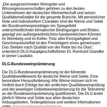
„Die ausgezeichneten Weingüter und
Winzergenossenschaften gehören zu den besten
Unternehmen der deutschen Weinwirtschaft und setzen
Qualitätsmaßstäbe für die gesamte Branche. Mit persönlicher
Note und individuellem Charakter sind die Weine und Sekte
der Bundesehrenpreisträger ein Spiegelbild
unterschiedlichster klimatischer Bedingungen und Böden,
geprägt von außergewöhnlichem handwerklichem Können
im Weinberg und im Keller. Trotz aller Einzigartigkeit und
Geschmacksvielfalt ist den Preisträgern eines gemeinsam:
Das Streben nach Qualität von der Rebe bis ins Glas“,
unterstrich DLG-Hauptgeschäftsführer Dr. Reinhard Grandke
in seiner Laudatio.
DLG-Bundesweinprämierung
Die DLG-Bundesweinprämierung ist der führende
Qualitätswettbewerb für deutsche Weine und Sekte. Eine
besondere Herausforderung: Alle Weine müssen sich im
Vorfeld durch Erfolge bei der amtlichen Qualitätsweinprüfung
und der jeweiligen Gebietsweinprämierung für die Teilnahme
an der Bundesweinprämierung qualifizieren. Die DLG testet
jährlich Weine und Sekte aus allen deutschen
Anbaugebieten. Testergebnisse und weitere Informationen
unter:
www.bundesweinprämierung