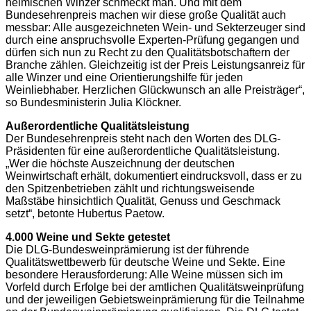
heimischen Winzer schmeckt man. Und mit dem
Bundesehrenpreis machen wir diese große Qualität auch
messbar: Alle ausgezeichneten Wein- und Sekterzeuger sind
durch eine anspruchsvolle Experten-Prüfung gegangen und
dürfen sich nun zu Recht zu den Qualitätsbotschaftern der
Branche zählen. Gleichzeitig ist der Preis Leistungsanreiz für
alle Winzer und eine Orientierungshilfe für jeden
Weinliebhaber. Herzlichen Glückwunsch an alle Preisträger“,
so Bundesministerin Julia Klöckner.
Außerordentliche Qualitätsleistung
Der Bundesehrenpreis steht nach den Worten des DLG-
Präsidenten für eine außerordentliche Qualitätsleistung.
„Wer die höchste Auszeichnung der deutschen
Weinwirtschaft erhält, dokumentiert eindrucksvoll, dass er zu
den Spitzenbetrieben zählt und richtungsweisende
Maßstäbe hinsichtlich Qualität, Genuss und Geschmack
setzt“, betonte Hubertus Paetow.
4.000 Weine und Sekte getestet
Die DLG-Bundesweinprämierung ist der führende
Qualitätswettbewerb für deutsche Weine und Sekte. Eine
besondere Herausforderung: Alle Weine müssen sich im
Vorfeld durch Erfolge bei der amtlichen Qualitätsweinprüfung
und der jeweiligen Gebietsweinprämierung für die Teilnahme