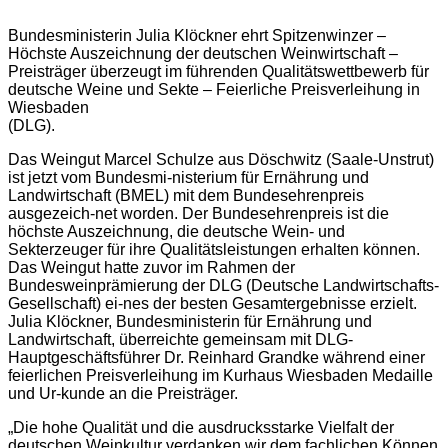
Bundesministerin Julia Klöckner ehrt Spitzenwinzer –
Höchste Auszeichnung der deutschen Weinwirtschaft –
Preisträger überzeugt im führenden Qualitätswettbewerb für
deutsche Weine und Sekte – Feierliche Preisverleihung in
Wiesbaden
(DLG).
Das Weingut Marcel Schulze aus Döschwitz (Saale-Unstrut)
ist jetzt vom Bundesmi-nisterium für Ernährung und
Landwirtschaft (BMEL) mit dem Bundesehrenpreis
ausgezeich-net worden. Der Bundesehrenpreis ist die
höchste Auszeichnung, die deutsche Wein- und
Sekterzeuger für ihre Qualitätsleistungen erhalten können.
Das Weingut hatte zuvor im Rahmen der
Bundesweinprämierung der DLG (Deutsche Landwirtschafts-
Gesellschaft) ei-nes der besten Gesamtergebnisse erzielt.
Julia Klöckner, Bundesministerin für Ernährung und
Landwirtschaft, überreichte gemeinsam mit DLG-
Hauptgeschäftsführer Dr. Reinhard Grandke während einer
feierlichen Preisverleihung im Kurhaus Wiesbaden Medaille
und Ur-kunde an die Preisträger.
„Die hohe Qualität und die ausdrucksstarke Vielfalt der
deutschen Weinkultur verdanken wir dem fachlichen Können