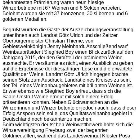
bekanntesten Prämierung waren neun hiesige
Winzerbetriebe mit 67 Weinen und 6 Sekten vertreten.
Belohnt wurden sie mit 37 bronzenen, 30 silbernen und 6
goldenen Medaillen.
Begrüßt wurden die Gäste der Auszeichnungsveranstaltung,
unter ihnen auch Landrat Götz Ulrich und der Zeitzer
Oberbürgermeister Christian Thieme, von
Gebietsweinkönigin Jenny Meinhardt. Anschließend warf
Weinbaupräsident Siegfried Boy einen Blick zurück auf den
Jahrgang 2015, der den Großteil der prämierten Weine
ausmachte. Er versäumte es nicht, einen Ausblick zu geben
auf die Ergebnisse der diesjährigen Lese und die erwartete
Qualität der Weine. Landrat Götz Ulrich hingegen brachte
seinen Stolz zum Ausdruck, Landrat eines Kreises zu sein,
der Teil eines Weinanbaugebietes mit brillanten Weinen ist.
Er war ebenso wie Siegfried Boy erfreut, dass sich die
Saale-Unstrut Weine erneut mit solch einem Erfolg
präsentieren konnten. Neben Glückwünschen an die
Winzerinnen und Winzer betonte er jedoch auch, dass dieser
Erfolg Ansporn sein solle, das Qualitätsweinanbaugebiet in
Deutschland noch bekannter zu machen.
Beim wichtigsten deutschen Weinwettbewerb holte sich die
Winzervereinigung Freyburg zwei der begehrten
Goldmedaillen, während das Landesweingut Kloster Posa