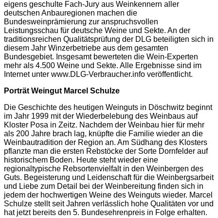
eigens geschulte Fach-Jury aus Weinkennern aller
deutschen Anbauregionen machen die
Bundesweinprämierung zur anspruchsvollen
Leistungsschau für deutsche Weine und Sekte. An der
traditionsreichen Qualitätsprüfung der DLG beteiligten sich in
diesem Jahr Winzerbetriebe aus dem gesamten
Bundesgebiet. Insgesamt bewerteten die Wein-Experten
mehr als 4.500 Weine und Sekte. Alle Ergebnisse sind im
Internet unter www.DLG-Verbraucher.info veröffentlicht.
Porträt Weingut Marcel Schulze
Die Geschichte des heutigen Weinguts in Döschwitz beginnt
im Jahr 1999 mit der Wiederbelebung des Weinbaus auf
Kloster Posa in Zeitz. Nachdem der Weinbau hier für mehr
als 200 Jahre brach lag, knüpfte die Familie wieder an die
Weinbautradition der Region an. Am Südhang des Klosters
pflanzte man die ersten Rebstöcke der Sorte Dornfelder auf
historischem Boden. Heute steht wieder eine
regionaltypische Rebsortenvielfalt in den Weinbergen des
Guts. Begeisterung und Leidenschaft für die Weinbergsarbeit
und Liebe zum Detail bei der Weinbereitung finden sich in
jedem der hochwertigen Weine des Weinguts wieder. Marcel
Schulze stellt seit Jahren verlässlich hohe Qualitäten vor und
hat jetzt bereits den 5. Bundesehrenpreis in Folge erhalten.