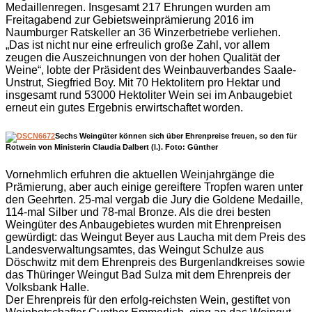
Medaillenregen. Insgesamt 217 Ehrungen wurden am
Freitagabend zur Gebietsweinprämierung 2016 im
Naumburger Ratskeller an 36 Winzerbetriebe verliehen.
„Das ist nicht nur eine erfreulich große Zahl, vor allem
zeugen die Auszeichnungen von der hohen Qualität der
Weine“, lobte der Präsident des Weinbauverbandes Saale-
Unstrut, Siegfried Boy. Mit 70 Hektolitern pro Hektar und
insgesamt rund 53000 Hektoliter Wein sei im Anbaugebiet
erneut ein gutes Ergebnis erwirtschaftet worden.
Sechs Weingüter können sich über Ehrenpreise freuen, so den für
Rotwein von Ministerin Claudia Dalbert (l.). Foto: Günther
Vornehmlich erfuhren die aktuellen Weinjahrgänge die
Prämierung, aber auch einige gereiftere Tropfen waren unter
den Geehrten. 25-mal vergab die Jury die Goldene Medaille,
114-mal Silber und 78-mal Bronze. Als die drei besten
Weingüter des Anbaugebietes wurden mit Ehrenpreisen
gewürdigt: das Weingut Beyer aus Laucha mit dem Preis des
Landesverwaltungsamtes, das Weingut Schulze aus
Döschwitz mit dem Ehrenpreis des Burgenlandkreises sowie
das Thüringer Weingut Bad Sulza mit dem Ehrenpreis der
Volksbank Halle.
Der Ehrenpreis für den erfolg-reichsten Wein, gestiftet von